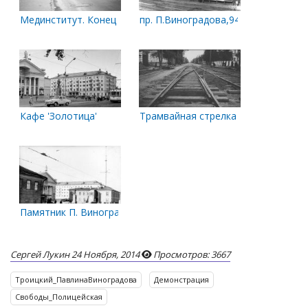
Мединститут. Конец 50-х-начало 60-х
пр. П.Виноградова,94. Бывший дом В
Кафе 'Золотица'
Трамвайная стрелка
Памятник П. Виноградову и вид на телевизионную вышку. 4 а
Сергей Лукин
24 Ноября, 2014
Просмотров: 3667
Троицкий_ПавлинаВиноградова
Демонстрация
Свободы_Полицейская