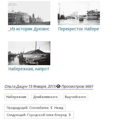
_Из истории Духовной Консистории
Перекресток Набережной улицы В
Набережная, напротив ул. Выучейского. 1960-е годы
Ольга Дацун
15 Января, 2015
Просмотров: 6661
Набережная
ДомБелявского
Выучейского
Предыдущий: Соломбалка
Назад
Следующий: Городской пляж
Вперед