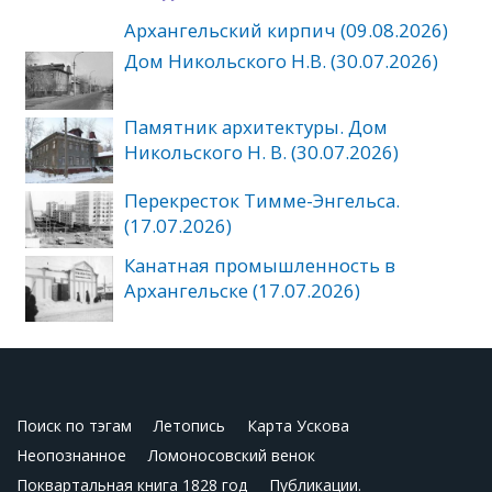
Архангельский кирпич (09.08.2026)
Дом Никольского Н.В. (30.07.2026)
Памятник архитектуры. Дом
Никольского Н. В. (30.07.2026)
Перекресток Тимме-Энгельса.
(17.07.2026)
Канатная промышленность в
Архангельске (17.07.2026)
Поиск по тэгам
Летопись
Карта Ускова
Неопознанное
Ломоносовский венок
Поквартальная книга 1828 год
Публикации.