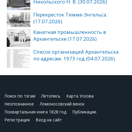
Никольского Н. В. (30.07.2026)
Перекресток Тимме-Энгельса.
(17.07.2026)
Канатная промышленность в
Архангельске (17.07.2026)
Список организаций Архангельска
по адресам. 1973 год (04.07.2026)
Поиск по тэгам
Летопись
Карта Ускова
Неопознанное
Ломоносовский венок
Поквартальная книга 1828 год
Публикации.
Регистрация
Вход на сайт