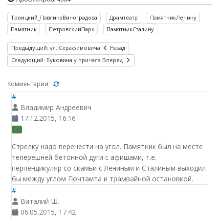
Троицкий_ПавлинаВиноградова
Драмтеатр
ПамятникЛенину
Памятник
ПетровскийПарк
ПамятникСталину
Предыдущий: ул. Серафимовича
Назад
Следующий: Буковина у причала
Вперед
Комментарии
#
Владимир Андреевич
17.12.2015, 16:16
+1
Стрелку надо перенести на угол. Памятник был на месте
теперешней бетонной дуги с афишами, т.е.
перпендикуляр со скамьи с Лениным и Сталиным выходил
бы между углом Почтамта и трамвайной остановкой.
#
Виталий Ш.
06.05.2015, 17:42