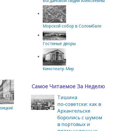
Богдановой Лидии Алексеевны
Морской собор в Соломбале
Гостиные дворы
Кинотеатр Мир
Самое Читаемое За Неделю
Тишина
по‑советски: как в
роицкий
Архангельске
боролись с шумом
в портовых и
промышленных