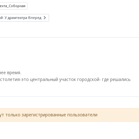
ехта_Соборная
й: У драмтеатра
Вперед
ее время.
столетия-это центральный участок городской- где решались
т только зарегистрированные пользователи