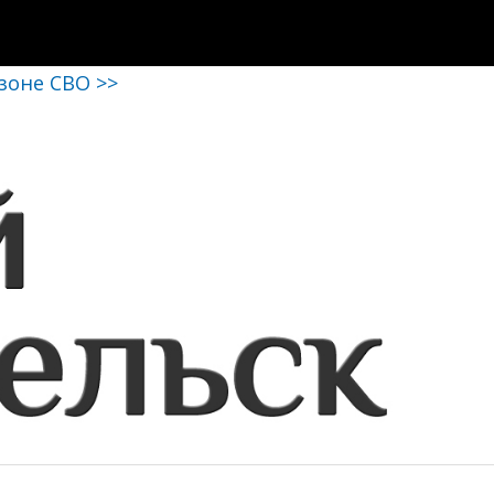
 зоне СВО >>