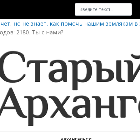
Поиск
очет, но не знает, как помочь нашим землякам в
одов: 2180. Ты с нами?
АРХАНГЕЛЬСК: