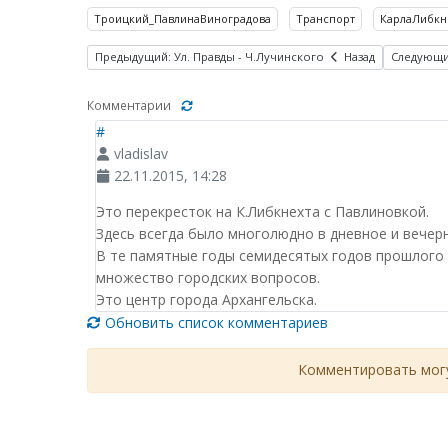
Троицкий_ПавлинаВиноградова
Транспорт
КарлаЛибкн
Предыдущий: Ул. Правды - Ч.Лучинского
Назад
Следующи
Комментарии
#
vladislav
22.11.2015, 14:28
Это перекресток на К.Либкнехта с Павлиновкой.
Здесь всегда было многолюдно в дневное и вечерн
В те памятные годы семидесятых годов прошлого 
множество городских вопросов.
Это центр города Архангельска.
Обновить список комментариев
Комментировать могу