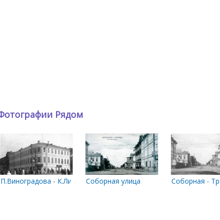
Фотографии Рядом
ва - К.Либкнехта. Май 1977 года
П.Виноградова - К.Либкнехта
Соборная улица
Соборная - Т