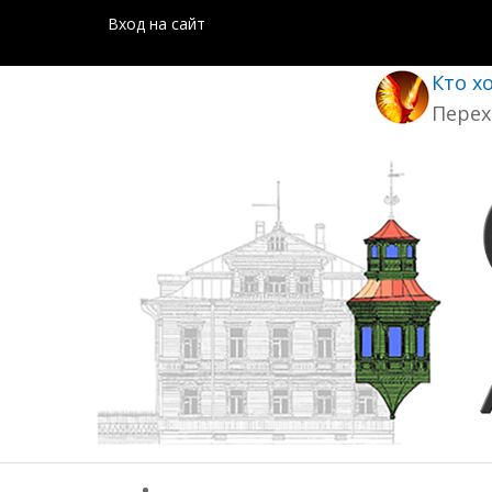
Вход на сайт
Кто х
Перех