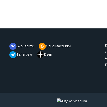
К
Вконтакте
Одноклассники
С
Телеграм
Dzen
А
П