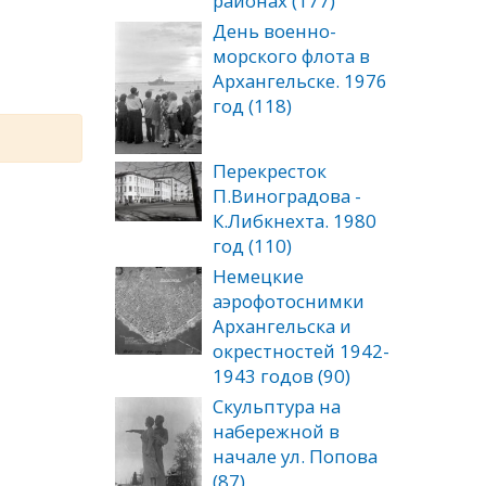
районах (177)
День военно-
морского флота в
Архангельске. 1976
год (118)
Перекресток
П.Виноградова -
К.Либкнехта. 1980
год (110)
Немецкие
аэрофотоснимки
Архангельска и
окрестностей 1942-
1943 годов (90)
Скульптура на
набережной в
начале ул. Попова
(87)