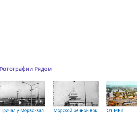
Фотографии Рядом
о вокзала'
Причал у Морвокзала
Морской-речной вокзал и железнодор
От МРВ.