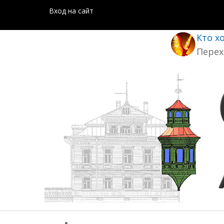
Вход на сайт
Кто х
Перех