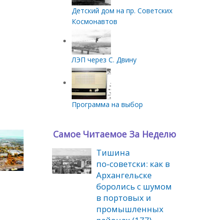
Детский дом на пр. Советских
Космонавтов
ЛЭП через С. Двину
Программа на выбор
Самое Читаемое За Неделю
Тишина
по‑советски: как в
Архангельске
ожный мост
боролись с шумом
в портовых и
промышленных