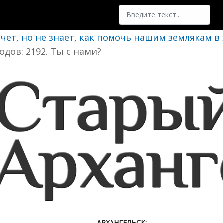
Поиск
очет, но не знает, как помочь нашим землякам в
одов: 2192. Ты с нами?
АРХАНГЕЛЬСК: