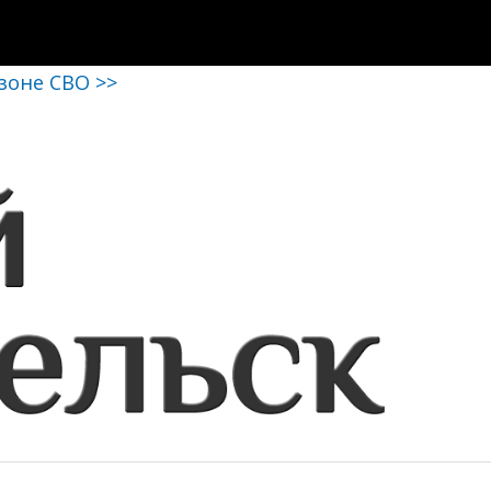
 зоне СВО >>