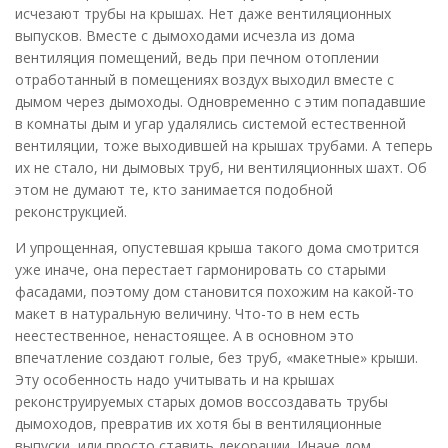
исчезают трубы на крышах. Нет даже вентиляционных
выпусков. Вместе с дымоходами исчезла из дома
вентиляция помещений, ведь при печном отоплении
отработанный в помещениях воздух выходил вместе с
дымом через дымоходы. Одновременно с этим попадавшие
в комнаты дым и угар удалялись системой естественной
вентиляции, тоже выходившей на крышах трубами. А теперь
их не стало, ни дымовых труб, ни вентиляционных шахт. Об
этом не думают те, кто занимается подобной
реконструкцией.
И упрощенная, опустевшая крыша такого дома смотрится
уже иначе, она перестает гармонировать со старыми
фасадами, поэтому дом становится похожим на какой-то
макет в натуральную величину. Что-то в нем есть
неестественное, ненастоящее. А в основном это
впечатление создают голые, без труб, «макетные» крыши.
Эту особенность надо учитывать и на крышах
реконструируемых старых домов воссоздавать трубы
дымоходов, превратив их хотя бы в вентиляционные
выпуски, или просто ставить декорации. Иначе дом