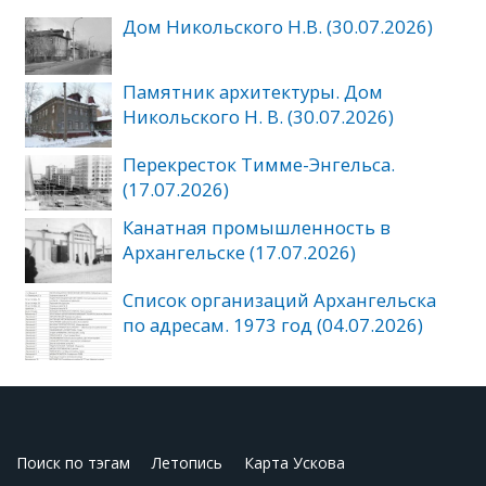
Дом Никольского Н.В. (30.07.2026)
Памятник архитектуры. Дом
Никольского Н. В. (30.07.2026)
Перекресток Тимме-Энгельса.
(17.07.2026)
Канатная промышленность в
Архангельске (17.07.2026)
Список организаций Архангельска
по адресам. 1973 год (04.07.2026)
Поиск по тэгам
Летопись
Карта Ускова