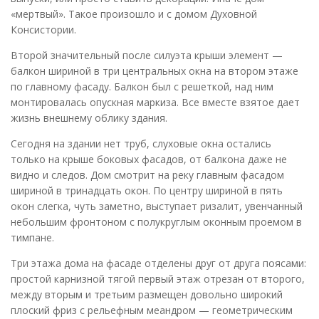
«мертвый». Такое произошло и с домом Духовной
Консистории.
Второй значительный после силуэта крыши элемент —
балкон шириной в три центральных окна на втором этаже
по главному фасаду. Балкон был с решеткой, над ним
монтировалась опускная маркиза. Все вместе взятое дает
жизнь внешнему облику здания.
Сегодня на здании нет труб, слуховые окна остались
только на крыше боковых фасадов, от балкона даже не
видно и следов. Дом смотрит на реку главным фасадом
шириной в тринадцать окон. По центру шириной в пять
окон слегка, чуть заметно, выступает ризалит, увенчанный
небольшим фронтоном с полукруглым оконным проемом в
тимпане.
Три этажа дома на фасаде отделены друг от друга поясами:
простой карнизной тягой первый этаж отрезан от второго,
между вторым и третьим размещен довольно широкий
плоский фриз с рельефным меандром — геометрическим