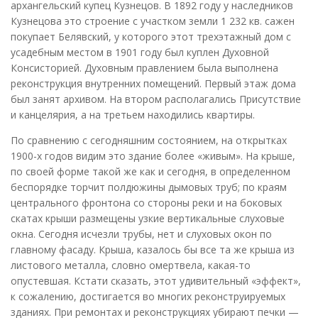
архангельский купец Кузнецов. В 1892 году у наследников
Кузнецова это строение с участком земли 1 232 кв. сажен
покупает Белявский, у которого этот трехэтажный дом с
усадебным местом в 1901 году был куплен Духовной
Консисторией. Духовным правлением была выполнена
реконструкция внутренних помещений. Первый этаж дома
был занят архивом. На втором располагались Присутствие
и канцелярия, а на третьем находились квартиры.
По сравнению с сегодняшним состоянием, на открытках
1900-х годов видим это здание более «живым». На крыше,
по своей форме такой же как и сегодня, в определенном
беспорядке торчит полдюжины дымовых труб; по краям
центрального фронтона со стороны реки и на боковых
скатах крыши размещены узкие вертикальные слуховые
окна. Сегодня исчезли трубы, нет и слуховых окон по
главному фасаду. Крыша, казалось бы все та же крыша из
листового металла, словно омертвела, какая-то
опустевшая. Кстати сказать, этот удивительный «эффект»,
к сожалению, достигается во многих реконструируемых
зданиях. При ремонтах и реконструкциях убирают печки —