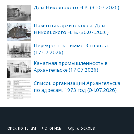
Дом Никольского Н.В. (30.07.2026)
Памятник архитектуры. Дом
Никольского Н. В. (30.07.2026)
Перекресток Тимме-Энгельса.
(17.07.2026)
Канатная промышленность в
Архангельске (17.07.2026)
Список организаций Архангельска
по адресам. 1973 год (04.07.2026)
Поиск по тэгам
Летопись
Карта Ускова