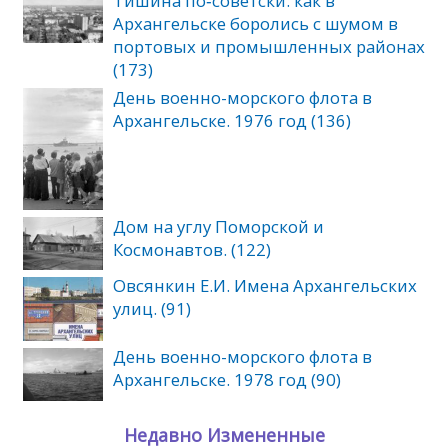
Тишина по‑советски: как в
Архангельске боролись с шумом в
портовых и промышленных районах
(173)
День военно-морского флота в
Архангельске. 1976 год (136)
Дом на углу Поморской и
Космонавтов. (122)
Овсянкин Е.И. Имена Архангельских
улиц. (91)
День военно-морского флота в
Архангельске. 1978 год (90)
Недавно Измененные