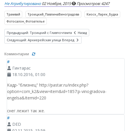
Не Атрибутировано
02 Ноября, 2015
Просмотров: 4247
Трамвай
Троицкий_ПавлинаВиноградова
Киоск_Ларек_Будка
Фотосалон_Фотоателье
Предыдущий: Троицкий с Главпочтамта
Назад
Следующий: Архиерейская улица
Вперед
Комментарии
#
Гинтарас
18.10.2016, 01:00
Кадр-"близнец" http://pastar.ru/index.php?
option=com_k2&view=item&id=1857:p-vinogradova-
engelsa&Itemid=220
снег лежит так же.
#
DED
02.11.2015, 15:59