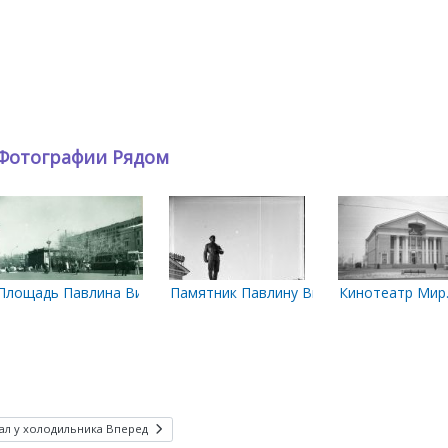
Фотографии Рядом
адову. Август 1993 год
Площадь Павлина Виноградова. Ориентировочный период съемки
Памятник Павлину Виноградову
Кинотеатр Мир
ал у холодильника
Вперед