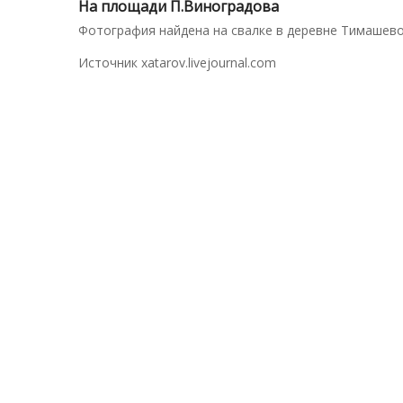
На площади П.Виноградова
Фотография найдена на свалке в деревне Тимашево
Источник xatarov.livejournal.com