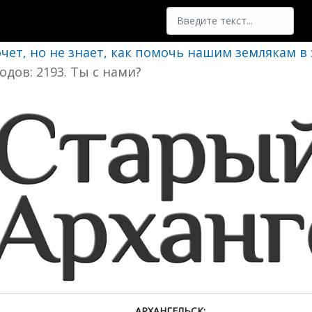
Поиск
очет, но не знает, как помочь нашим землякам в
одов: 2193. Ты с нами?
АРХАНГЕЛЬСК: