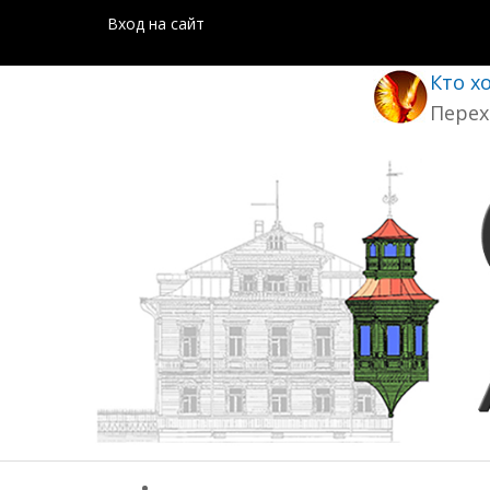
Вход на сайт
Кто х
Перех