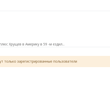
люс Хрущев в Америку в 59 -м ездил...
т только зарегистрированные пользователи