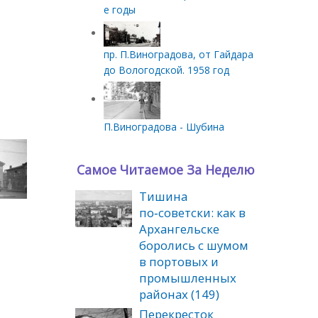
е годы
пр. П.Виноградова, от Гайдара
до Вологодской. 1958 год
П.Виноградова - Шубина
Самое Читаемое За Неделю
Тишина
 -1970-е годы.
.
по‑советски: как в
Архангельске
боролись с шумом
в портовых и
промышленных
районах (149)
Перекресток