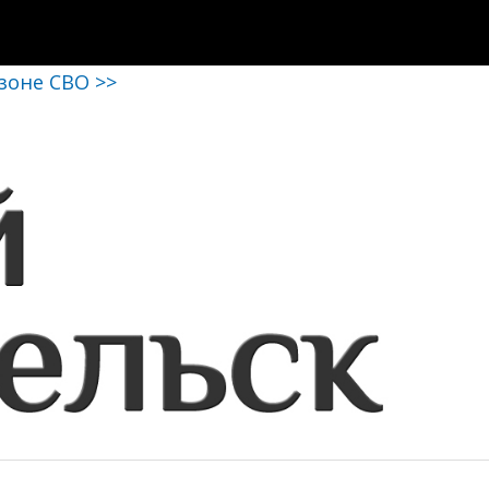
 зоне СВО >>