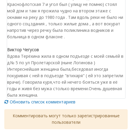
Краснофлотская 7 и угол был ( улицу не помню) стоял
мой дом и там я прожила чудно на втором этаже с
окнами на реку до 1980 года . Там вдоль реки не было ни
одного соц.здания , только жилые дома , а вот вокурат
напротив через речку была поликлиника водников и
больница в одном флаконе .
Виктор Чегусов
Вдова Терёхина жила в одном подъезде с моей семьёй в
д.№ 5 по ул Пролетарской (ныне Логинова )
Интереснейшая женщина была,беседовал иногда
покуривая с ней в подъезде "втихаря" ( ей это запретили
врачи). Говорила куря,что ей нечего бояться уже в её
годы и живя без мужа столько времени.Очень душевная
была женщина.
Обновить список комментариев
Комментировать могут только зарегистрированные
пользователи