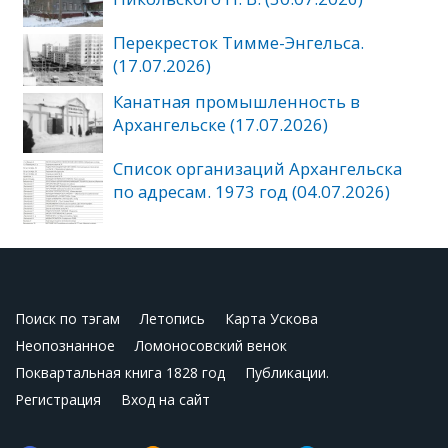
Перекресток Тимме-Энгельса.
(17.07.2026)
Канатная промышленность в
Архангельске (17.07.2026)
Список организаций Архангельска
по адресам. 1973 год (04.07.2026)
Поиск по тэгам
Летопись
Карта Ускова
Неопознанное
Ломоносовский венок
Поквартальная книга 1828 год
Публикации.
Регистрация
Вход на сайт