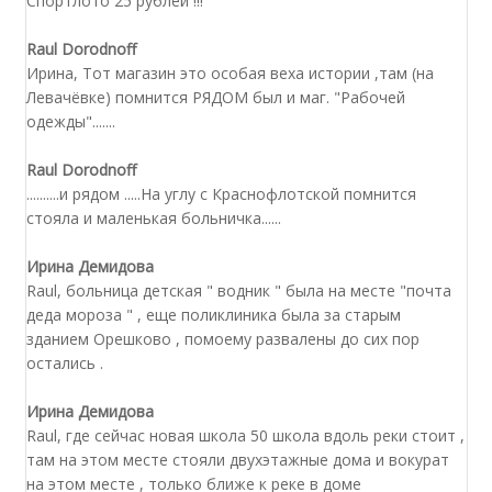
Спортлото 25 рублей !!!
Raul Dorodnoff
Ирина, Тот магазин это особая веха истории ,там (на
Левачёвке) помнится РЯДОМ был и маг. "Рабочей
одежды".......
Raul Dorodnoff
..........и рядом .....На углу с Краснофлотской помнится
стояла и маленькая больничка......
Ирина Демидова
Raul, больница детская " водник " была на месте "почта
деда мороза " , еще поликлиника была за старым
зданием Орешково , помоему развалены до сих пор
остались .
Ирина Демидова
Raul, где сейчас новая школа 50 школа вдоль реки стоит ,
там на этом месте стояли двухэтажные дома и вокурат
на этом месте , только ближе к реке в доме