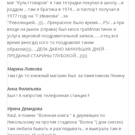
маг."Культтоваров" я там тетрадки покупал в школу.....и
роддом ....там я братика в 1974......и паспорт получал в
1977 году на "Г.Иванова" ...за
"Революцией....))).....Прекрасное было время......PS/....а при
входе на рынок (справа) был киоск граМпластинок и
услуга звуковой поздравительной записи........отец всё
время (иногда) кого то поздравлял таким
образом))))......ДЕЛА ДАВНО МИНУВШИХ ДНЕЙ -
ПРЕДАНЬЯ СТАРИНЫ ГЛУБОКОЙ....)))))
Марина Ловкова
там где-то книжный магазин был. за памятником Ленину
Анна Филипьева
Был ! А напротив телефонная станция !!
Ирина Демидова
Raul, я помню "Военная книга " в деревяшке по
Никольскому на против стадиона "Волна "( дом снесен)
там любила бывать и разглядывать , и выиграла там в