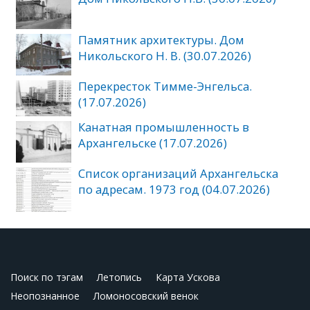
Памятник архитектуры. Дом
Никольского Н. В. (30.07.2026)
Перекресток Тимме-Энгельса.
(17.07.2026)
Канатная промышленность в
Архангельске (17.07.2026)
Список организаций Архангельска
по адресам. 1973 год (04.07.2026)
Поиск по тэгам
Летопись
Карта Ускова
Неопознанное
Ломоносовский венок