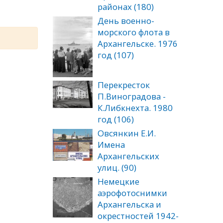
районах (180)
День военно-
морского флота в
Архангельске. 1976
год (107)
Перекресток
П.Виноградова -
К.Либкнехта. 1980
год (106)
Овсянкин Е.И.
Имена
Архангельских
улиц. (90)
Немецкие
аэрофотоснимки
Архангельска и
окрестностей 1942-