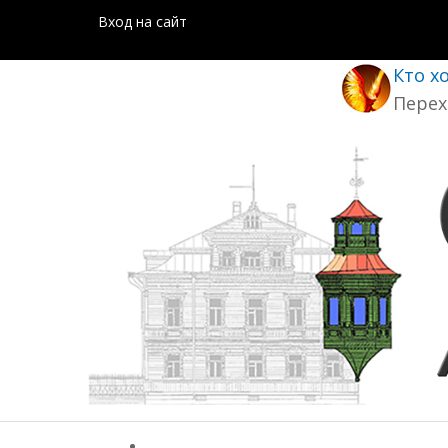
Вход на сайт
Кто х
Перех