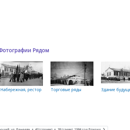
Фотографии Рядом
Городская усадьба Ананьина
Набережная, ресторан Север.
Торговые ряды
Здание будуще
щий: ул. Ванеева, д. 40 (справа), д. 38 (слева). 1984 год
Вперед