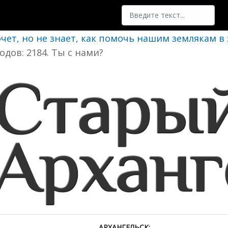
Поиск
очет, но не знает, как помочь нашим землякам в
одов: 2184. Ты с нами?
АРХАНГЕЛЬСК: