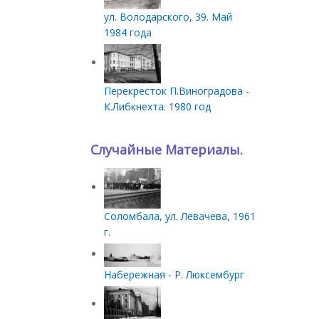
ул. Володарского, 39. Май
1984 года
Перекресток П.Виноградова -
К.Либкнехта. 1980 год
Случайные Материалы.
Соломбала, ул. Левачева, 1961
г.
Набережная - Р. Люксембург