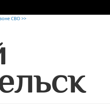
 зоне СВО >>