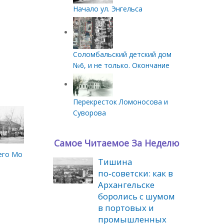
Начало ул. Энгельса
Соломбальский детский дом
№6, и не только. Окончание
Перекресток Ломоносова и
Суворова
Самое Читаемое За Неделю
го Морского музея. 1962 год.
Тишина
по‑советски: как в
Архангельске
боролись с шумом
в портовых и
промышленных