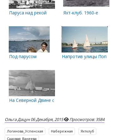
Паруса над рекой
Яхт-клуб. 1960-е
Под парусом
Напротив улицы Попова
На Северной Двине около Яхт-Клуба.
Ольга Дацун
06 Декабря, 2015
Просмотров: 3584
Логинова_Успенская
Набережная
Яхтклуб
Садовая_Ванеева