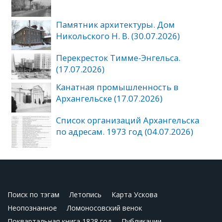
Памятник архитектуры. Дом
Никольского Н. В. (30.07.2026)
Перекресток Тимме-Энгельса.
(17.07.2026)
Канатная промышленность в
Архангельске (17.07.2026)
Список организаций Архангельска
по адресам. 1973 год (04.07.2026)
Поиск по тэгам
Летопись
Карта Ускова
Неопознанное
Ломоносовский венок
Поквартальная книга 1828 год
Публикации.