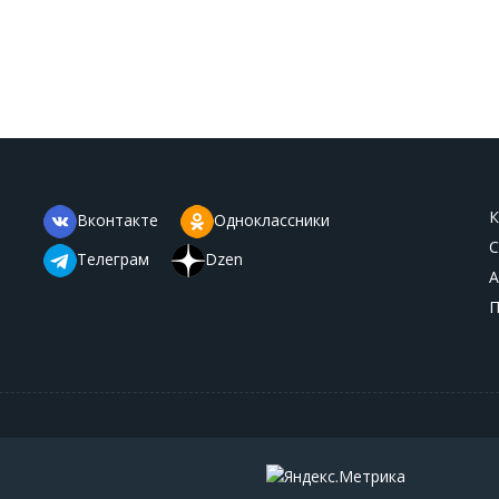
К
Вконтакте
Одноклассники
С
Телеграм
Dzen
А
П