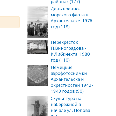
районах (177)
День военно-
морского флота в
Архангельске. 1976
год (118)
Перекресток
П.Виноградова -
К.Либкнехта. 1980
год (110)
Немецкие
аэрофотоснимки
Архангельска и
окрестностей 1942-
1943 годов (90)
Скульптура на
набережной в
начале ул. Попова