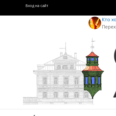
Вход на сайт
Кто х
Перех