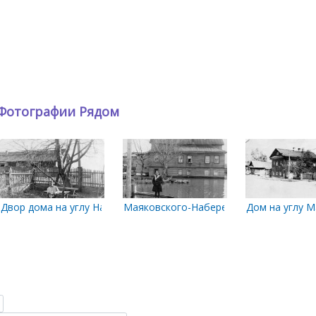
Фотографии Рядом
дороге домой. 50-60-х гг.
ия Гидрометеослужбы. 50-60-х гг.
Двор дома на углу Набережной Седова и Маяковского. 1964 год
Маяковского-Набережная Г. Седова. 19
Дом на углу М