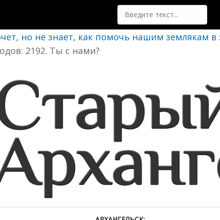
Поиск
очет, но не знает, как помочь нашим землякам в
одов: 2192. Ты с нами?
АРХАНГЕЛЬСК: