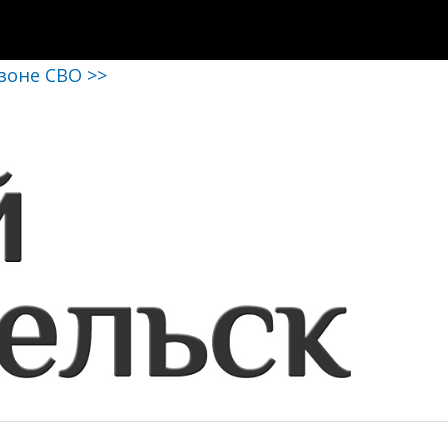
 зоне СВО >>