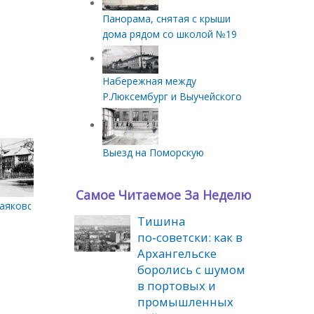
Панорама, снятая с крыши
дома рядом со школой №19
Набережная между
Р.Люксембург и Выучейского
Выезд на Поморскую
Самое Читаемое За Неделю
57 год
аяковского-наб. Г. Седова. 1955 год
Тишина
по‑советски: как в
Архангельске
боролись с шумом
в портовых и
промышленных