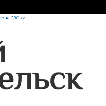
 зоне СВО >>