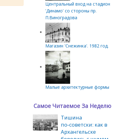
Центральный вход на стадион
'Динамо' со стороны пр.
П.Виноградова
Магазин 'Снежинка'. 1982 год.
Малые архитектурные формы
Самое Читаемое За Неделю
Тишина
по‑советски: как в
Архангельске
боролись с шумом