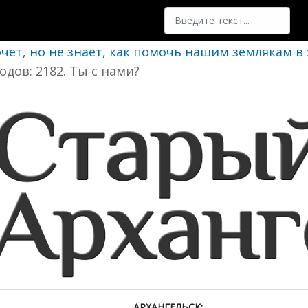
Поиск
очет, но не знает, как помочь нашим землякам в
одов: 2182. Ты с нами?
АРХАНГЕЛЬСК: