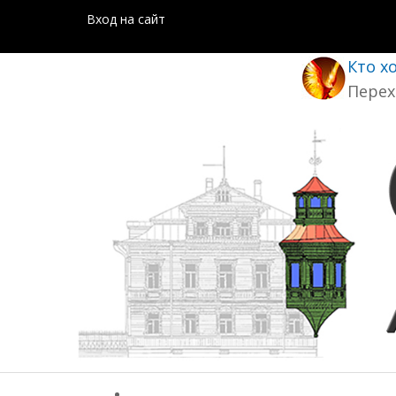
Вход на сайт
Кто х
Перех