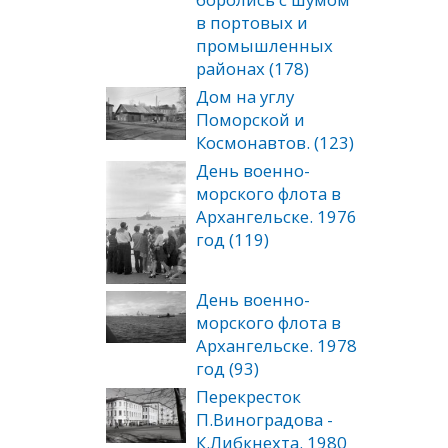
в портовых и
промышленных
районах (178)
Дом на углу
Поморской и
Космонавтов. (123)
День военно-
морского флота в
Архангельске. 1976
год (119)
День военно-
морского флота в
Архангельске. 1978
год (93)
Перекресток
П.Виноградова -
К.Либкнехта. 1980