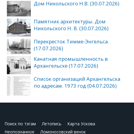
Дом Никольского Н.В. (30.07.2026)
Памятник архитектуры. Дом
Никольского Н. В. (30.07.2026)
Перекресток Тимме-Энгельса.
(17.07.2026)
Канатная промышленность в
Архангельске (17.07.2026)
Список организаций Архангельска
по адресам. 1973 год (04.07.2026)
Поиск по тэгам
Летопись
Карта Ускова
Неопознанное
Ломоносовский венок