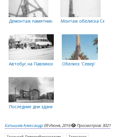
Демонтаж памятника Ломоносову
Монтаж обелиска Севера
Автобус на Павлиновке. Конец 50-х-начало 60-х
Обелиск 'Север'
Последние дни здания на П.Виноградова, д. 82. Конец 1972 г
Катышев Александр
09 Июня, 2016
Просмотров: 3021
Троицкий_ПавлинаВиноградова
Транспорт