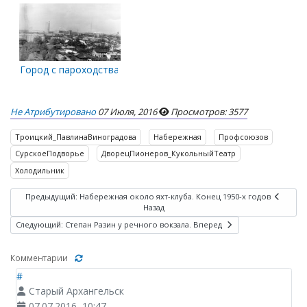
Город с пароходства
Не Атрибутировано
07 Июля, 2016
Просмотров: 3577
Троицкий_ПавлинаВиноградова
Набережная
Профсоюзов
СурскоеПодворье
ДворецПионеров_КукольныйТеатр
Холодильник
Предыдущий: Набережная около яхт-клуба. Конец 1950-х годов
Назад
Следующий: Степан Разин у речного вокзала.
Вперед
Комментарии
#
Старый Архангельск
07.07.2016, 10:47