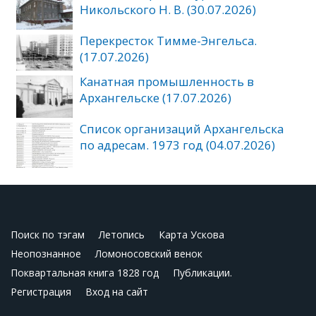
Никольского Н. В. (30.07.2026)
Перекресток Тимме-Энгельса.
(17.07.2026)
Канатная промышленность в
Архангельске (17.07.2026)
Список организаций Архангельска
по адресам. 1973 год (04.07.2026)
Поиск по тэгам
Летопись
Карта Ускова
Неопознанное
Ломоносовский венок
Поквартальная книга 1828 год
Публикации.
Регистрация
Вход на сайт