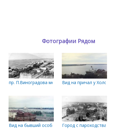
Фотографии Рядом
пр. П.Виноградова между улицами Правды и Серафимовича в
Вид на причал у Холодильника. 198
Вид на бывший особняк Беляевского из здания СМП. 1983 г
Город с пароходства