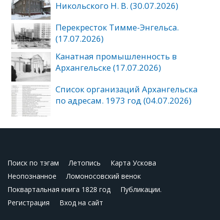
Никольского Н. В. (30.07.2026)
Перекресток Тимме-Энгельса.
(17.07.2026)
Канатная промышленность в
Архангельске (17.07.2026)
Список организаций Архангельска
по адресам. 1973 год (04.07.2026)
Поиск по тэгам
Летопись
Карта Ускова
Неопознанное
Ломоносовский венок
Поквартальная книга 1828 год
Публикации.
Регистрация
Вход на сайт