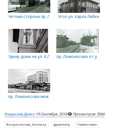
Четная сторона пр. Ломоносова, между К.Либкнехта и Помо
Угол ул. Карла Либкнехта и пр. Пет
Эркер дома на ул. К.Либкнехта
пр. Ломоносова от ул. К.Либкнехта 
пр. Ломоносова между ул. Энгельса и Карла Либкнехта. Чёт
Владислав Дреко
19 Сентября, 2016
Просмотров: 3566
Воскресенская_Энгельса
Драмтеатр
Главпочтамт