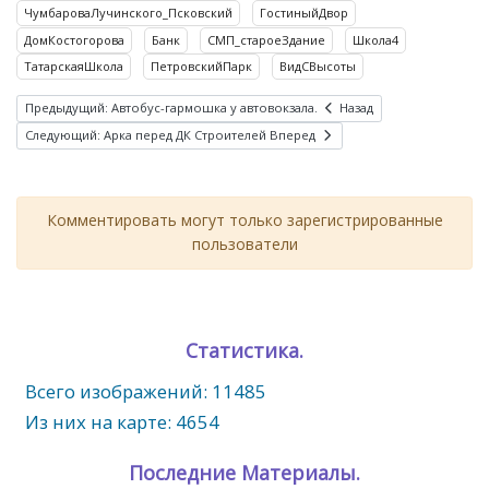
ЧумбароваЛучинского_Псковский
ГостиныйДвор
ДомКостогорова
Банк
СМП_староеЗдание
Школа4
ТатарскаяШкола
ПетровскийПарк
ВидСВысоты
Предыдущий: Автобус-гармошка у автовокзала.
Назад
Следующий: Арка перед ДК Строителей
Вперед
Комментировать могут только зарегистрированные
пользователи
Статистика.
Всего изображений: 11485
Из них на карте: 4654
Последние Материалы.