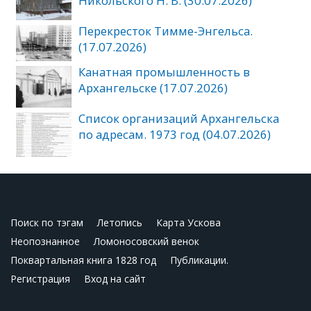
Никольского Н. В. (30.07.2026)
Перекресток Тимме-Энгельса.
(17.07.2026)
Канатная промышленность в
Архангельске (17.07.2026)
Список организаций Архангельска
по адресам. 1973 год (04.07.2026)
Поиск по тэгам
Летопись
Карта Ускова
Неопознанное
Ломоносовский венок
Поквартальная книга 1828 год
Публикации.
Регистрация
Вход на сайт