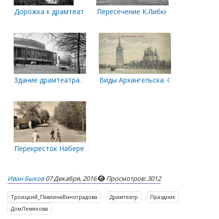
Дорожка к драмтеатру
Пересечение К.Либкнехта и Набере
Здание драмтеатра. Памятник Ленину
Виды Архангельска. Собор
Перекресток Набережной и ул. К.Либкнехта. Ориентировочно
Иван Быков
07 Декабря, 2016
Просмотров: 3012
Троицкий_ПавлинаВиноградова
Драмтеатр
Праздник
ДомЛемяхова