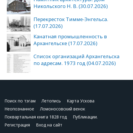
Никольского Н. В. (30.07.2026)
Перекресток Тимме-Энгельса.
(17.07.2026)
Канатная промышленность в
Архангельске (17.07.2026)
Список организаций Архангельска
по адресам. 1973 год (04.07.2026)
Поиск по тэгам
Летопись
Карта Ускова
Неопознанное
Ломоносовский венок
Поквартальная книга 1828 год
Публикации.
Регистрация
Вход на сайт