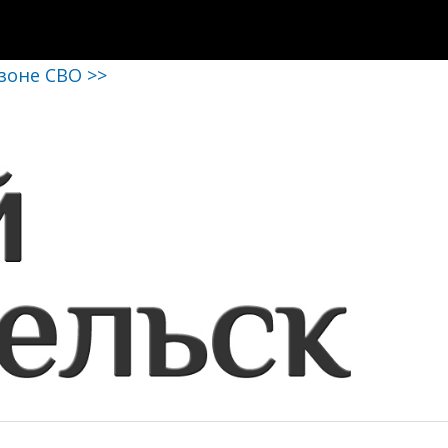
 зоне СВО >>