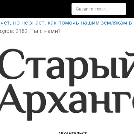
Поиск
очет, но не знает, как помочь нашим землякам в
одов: 2182. Ты с нами?
АРХАНГЕЛЬСК: