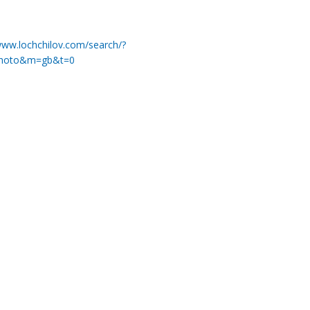
www.lochchilov.com/search/?
hoto&m=gb&t=0