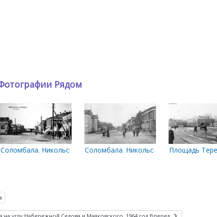
Фотографии Рядом
ехина.
Соломбала. Никольский пр.
Соломбала. Никольский пр.
Площадь Тере
а
 на углу Набережной Седова и Маяковского. 1964 год
Вперед