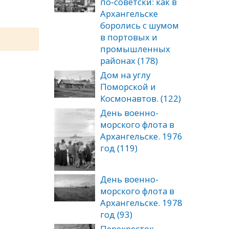
по‑советски: как в
Архангельске
боролись с шумом
в портовых и
промышленных
районах (178)
Дом на углу
Поморской и
Космонавтов. (122)
День военно-
морского флота в
Архангельске. 1976
год (119)
День военно-
морского флота в
Архангельске. 1978
год (93)
Перекресток