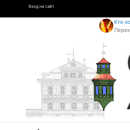
Вход на сайт
Кто х
Перех