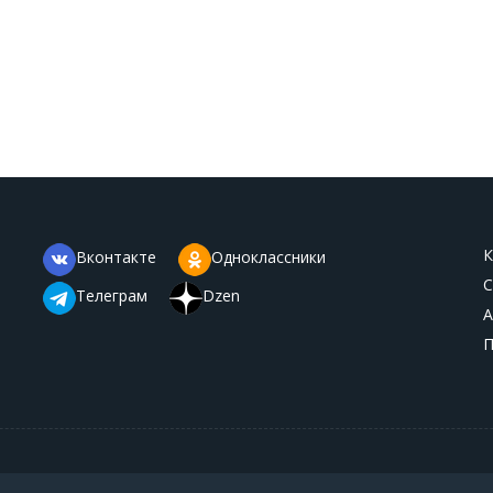
К
Вконтакте
Одноклассники
С
Телеграм
Dzen
А
П