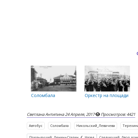
Соломбала
Оркестр на площади Тер
Светлана Антипина
24 Апреля, 2017
Просмотров: 4421
Автобус
Соломбала
Никольский_Левачева
Терехин
Предыдущий: Ленин+Сталин
Назад
Следующий: Двор дома