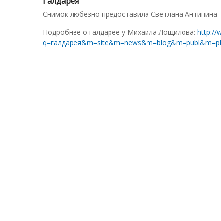
Галдарея
Снимок любезно предоставила Светлана Антипина
Подробнее о галдарее у Михаила Лощилова:
http://
q=галдарея&m=site&m=news&m=blog&m=publ&m=p