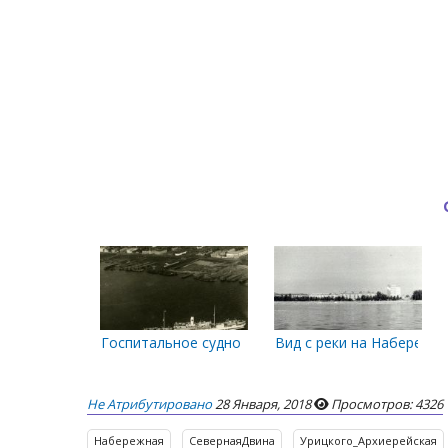
Госпитальное судно Калян на рейде Архангельска. 
Вид с реки на Набережную
Не Атрибутировано
28 Января, 2018
Просмотров: 4326
Набережная
СевернаяДвина
Урицкого_Архиерейская