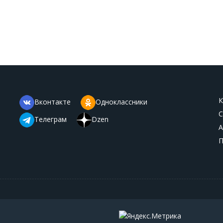
К
Вконтакте
Одноклассники
С
Телеграм
Dzen
А
П