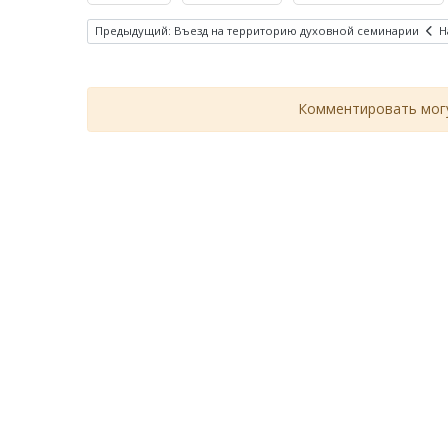
Предыдущий: Въезд на территорию духовной семинарии
Н
Комментировать могу