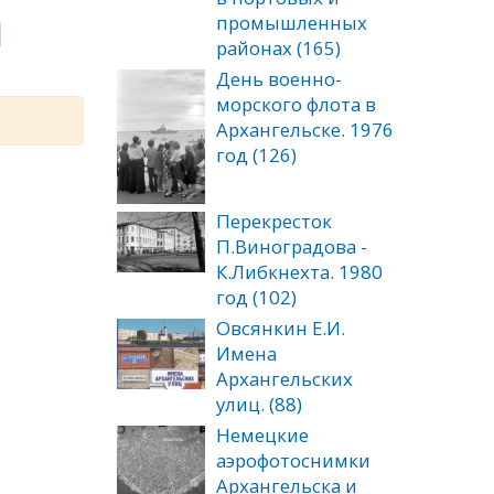
промышленных
районах (165)
День военно-
морского флота в
Архангельске. 1976
год (126)
Перекресток
П.Виноградова -
К.Либкнехта. 1980
год (102)
Овсянкин Е.И.
Имена
Архангельских
улиц. (88)
Немецкие
аэрофотоснимки
Архангельска и