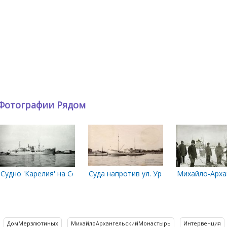
Фотографии Рядом
1918-1919 гг.
 в районе ул. Урицкого. 1989 г.
Судно 'Карелия' на Северной Двине
Суда напротив ул. Урицкого 1957 год
Михайло-Архан
ДомМерзлютиных
МихайлоАрхангельскийМонастырь
Интервенция