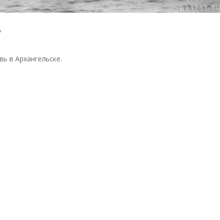
д
вь в Архангельске.