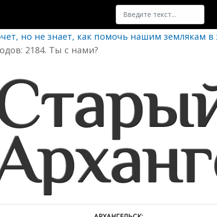
Поиск
очет, но не знает, как помочь нашим землякам в
одов: 2184. Ты с нами?
АРХАНГЕЛЬСК: