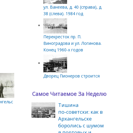
ул. Ванеева, д. 40 (справа), д.
38 (слева). 1984 год
Перекресток пр. П.
Виноградова и ул. Логинова.
Конец 1960-х годов
Дворец Пионеров строится
Самое Читаемое За Неделю
гельский монастырь. 1918-1919 гг.
Тишина
по‑советски: как в
Архангельске
боролись с шумом
в портовых и