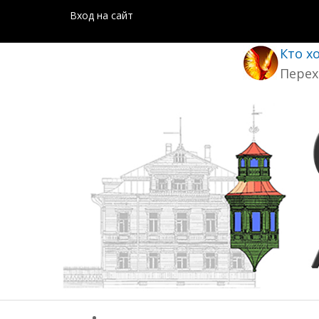
Вход на сайт
Кто х
Перех