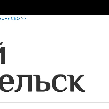
 зоне СВО >>