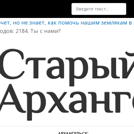
Поиск
очет, но не знает, как помочь нашим землякам в
одов: 2184. Ты с нами?
АРХАНГЕЛЬСК: