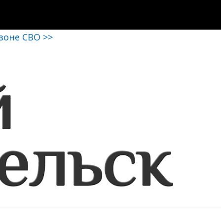
 зоне СВО >>