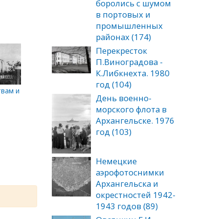
боролись с шумом
в портовых и
промышленных
районах (174)
Перекресток
П.Виноградова -
К.Либкнехта. 1980
год (104)
тия летом 1914 г.
вам интервенции. Футляр над домиком Петра I.
День военно-
морского флота в
Архангельске. 1976
год (103)
Немецкие
аэрофотоснимки
Архангельска и
окрестностей 1942-
1943 годов (89)