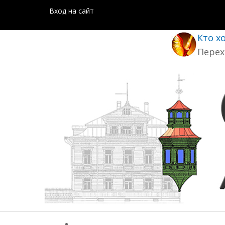
Вход на сайт
Кто х
Перех