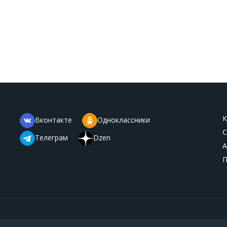
К
Вконтакте
Одноклассники
С
Телеграм
Dzen
А
П