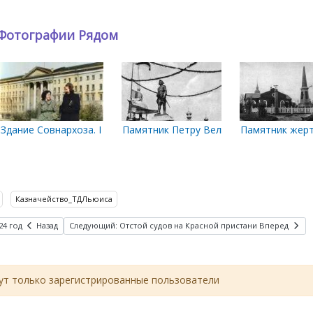
Фотографии Рядом
од.
Здание Совнархоза. Конец 1950-х начало 1960-х
Памятник Петру Великому в день откры
Памятник жерт
Казначейство_ТДЛьюиса
24 год
Назад
Следующий: Отстой судов на Красной пристани
Вперед
т только зарегистрированные пользователи