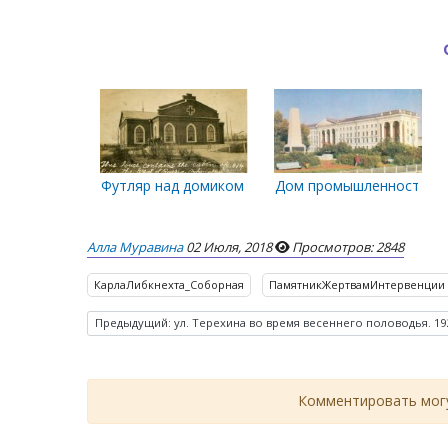
Футляр над домиком Петра Великого. Июль 1919 г
Дом промышленности
Алла Муравина
02 Июля, 2018
Просмотров: 2848
КарлаЛибкнехта_Соборная
ПамятникЖертвамИнтервенции
Предыдущий: ул. Терехина во время весеннего половодья. 19
Комментировать могу