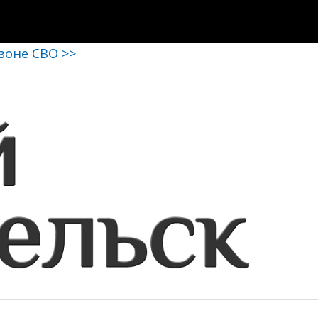
 зоне СВО >>