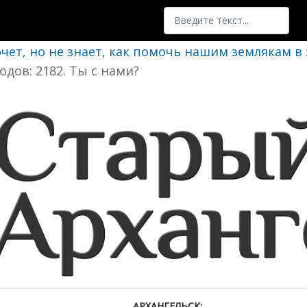
Поиск
очет, но не знает, как помочь нашим землякам в
одов: 2182. Ты с нами?
АРХАНГЕЛЬСК: