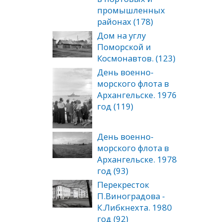
промышленных
районах (178)
Дом на углу
Поморской и
Космонавтов. (123)
День военно-
морского флота в
Архангельске. 1976
год (119)
День военно-
морского флота в
Архангельске. 1978
год (93)
Перекресток
П.Виноградова -
К.Либкнехта. 1980
год (92)