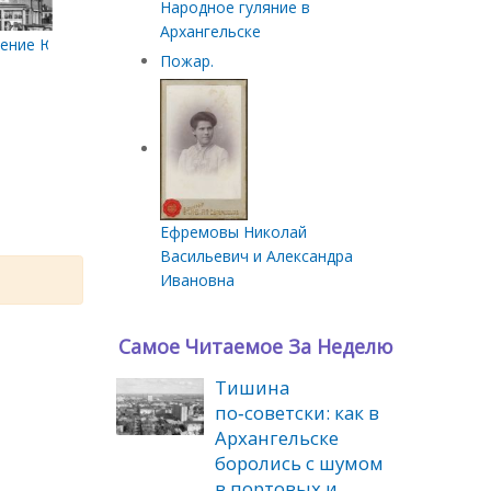
Народное гуляние в
Архангельске
ление Юрия Дурова
Пожар.
Ефремовы Николай
Васильевич и Александра
Ивановна
Самое Читаемое За Неделю
Тишина
по‑советски: как в
Архангельске
боролись с шумом
в портовых и