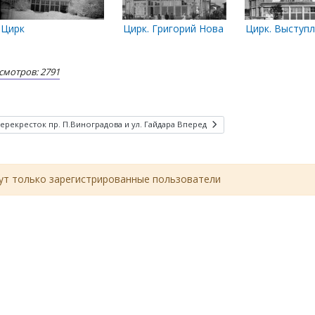
 год.
Цирк
Цирк. Григорий Новак с сыновьями
Цирк. Выступ
смотров: 2791
рекресток пр. П.Виноградова и ул. Гайдара
Вперед
т только зарегистрированные пользователи