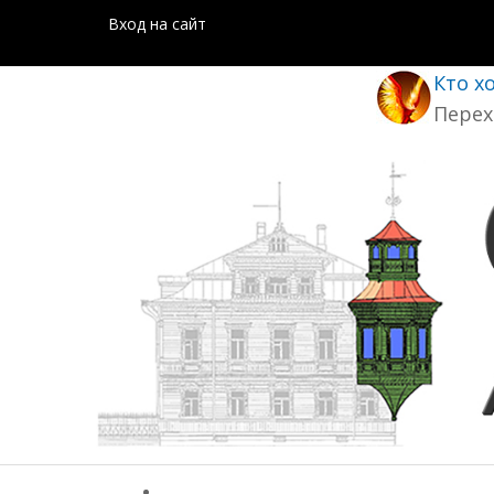
Вход на сайт
Кто х
Перех