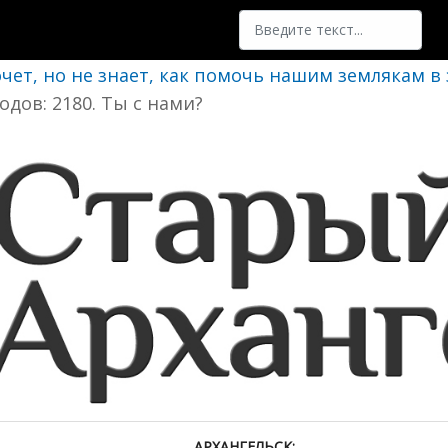
Поиск
очет, но не знает, как помочь нашим землякам в
одов: 2180. Ты с нами?
АРХАНГЕЛЬСК: