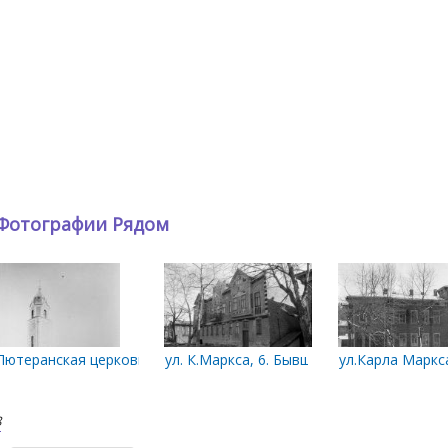
Фотографии Рядом
Лютеранская церковь. Фото 1890-х г
ул. К.Маркса, 6. Бывший дом Спаде. Коне
ул.Карла Маркса
8