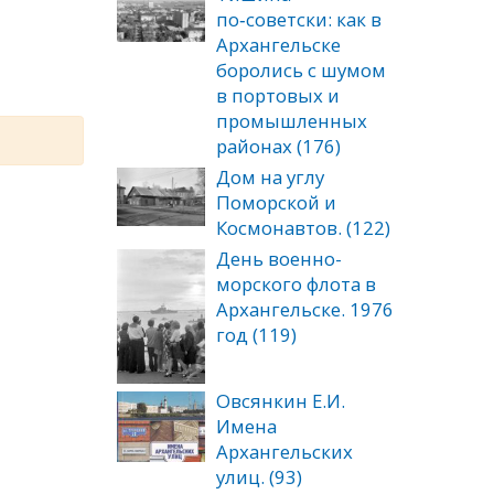
по‑советски: как в
Архангельске
боролись с шумом
в портовых и
промышленных
районах (176)
Дом на углу
Поморской и
Космонавтов. (122)
День военно-
морского флота в
Архангельске. 1976
год (119)
Овсянкин Е.И.
Имена
Архангельских
улиц. (93)