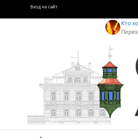
Вход на сайт
Кто х
Перех