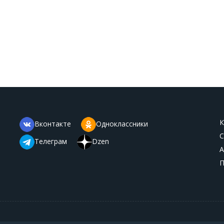
К
Вконтакте
Одноклассники
С
Телеграм
Dzen
А
П