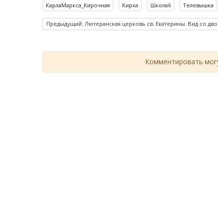
КарлаМаркса_Кирочная
Кирха
Школа6
Телевышка
Предыдущий: Лютеранская церковь св. Екатерины. Вид со дво
Комментировать могу