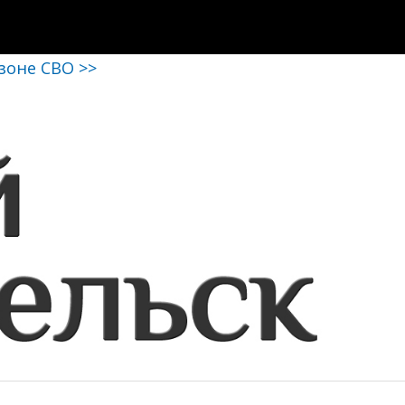
 зоне СВО >>