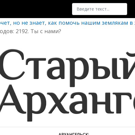
Поиск
очет, но не знает, как помочь нашим землякам в
одов: 2192. Ты с нами?
АРХАНГЕЛЬСК: