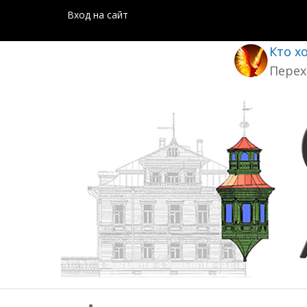
Вход на сайт
Кто х
Перех