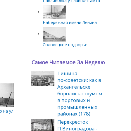
Павлиновка у Главпочтамта
Набережная имени Ленина
Соловецкое подворье
Самое Читаемое За Неделю
Тишина
по‑советски: как в
Архангельске
боролись с шумом
в портовых и
промышленных
 на ул. Тимме. Вид с ул. Энгельса в сторону Гагарина. Начало 19
районах (178)
Перекресток
П.Виноградова -