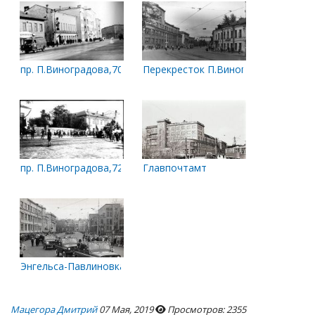
пр. П.Виноградова,70. Четная сторона проспекта между ул.
Перекресток П.Виноградова и Энге
пр. П.Виноградова,72. Бывший дом А.П. Вахрамеева в 1920-х г
Главпочтамт
Энгельса-Павлиновка
Мацегора Дмитрий
07 Мая, 2019
Просмотров: 2355