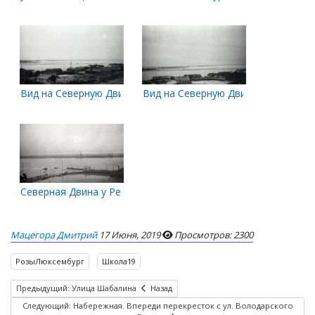
Вид на Северную Двину с крыши школы №19
Вид на Северную Двину с крыши ш
Северная Двина у Речного вокзала во время ледохода. Вид 
Мацегора Дмитрий
17 Июня, 2019
Просмотров: 2300
РозыЛюксембург
Школа19
Предыдущий: Улица Шабалина
Назад
Следующий: Набережная. Впереди перекресток с ул. Володарского