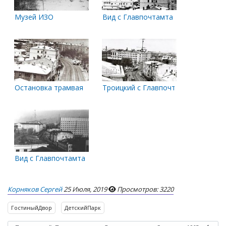
Музей ИЗО
Вид с Главпочтамта
Остановка трамвая
Троицкий с Главпочтамта
Вид с Главпочтамта на Павлиновку и обком КПСС
Корняков Сергей
25 Июля, 2019
Просмотров: 3220
ГостиныйДвор
ДетскийПарк