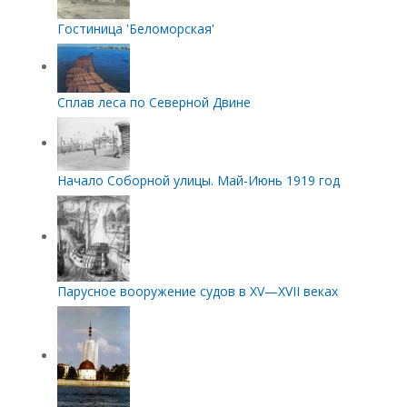
Гостиница 'Беломорская'
Сплав леса по Северной Двине
Начало Соборной улицы. Май-Июнь 1919 год
Парусное вооружение судов в XV—XVII веках