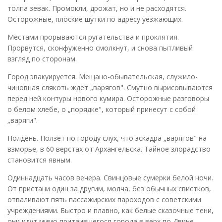
толпа зевак. Промокли, дрожат, но и не расходятся.
Осторожные, плоские шутки по адресу уезжающих.
Местами прорываются ругательства и проклятия.
Прорвутся, сконфуженно смолкнут, и снова пытливый
взгляд по сторонам.
Город эвакуируется. Мещано-обывательская, служило-
чиновная слякоть ждет „варягов". Смутно вырисовываются
перед ней контуры нового кумира. Осторожные разговоры
о белом хлебе, о „порядке", который принесут с собой
„варяги".
Полдень. Ползет по городу слух, что эскадра „варягов" на
взморье, в 60 верстах от Архангельска. Тайное злорадство
становится явным.
Одиннадцать часов вечера. Свинцовые сумерки белой ночи.
От пристани один за другим, молча, без обычных свистков,
отваливают пять пассажирских пароходов с советскими
учреждениями. Быстро и плавно, как белые сказочные тени,
они идут мимо притаившегося города в верх по Двине.