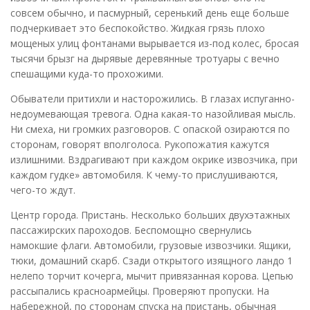
совсем обычно, и пасмурный, серенький день еще больше
подчеркивает это беспокойство. Жидкая грязь плохо
мощеных улиц фонтанами вырывается из-под колес, бросая
тысячи брызг на дырявые деревянные тротуары с вечно
спешащими куда-то прохожими.
Обыватели притихли и насторожились. В глазах испуганно-
недоумевающая тревога. Одна какая-то назойливая мысль.
Ни смеха, ни громких разговоров. С опаской озираются по
сторонам, говорят вполголоса. Рукопожатия кажутся
излишними. Вздрагивают при каждом окрике извозчика, при
каждом гудке» автомобиля. К чему-то прислушиваются,
чего-то ждут.
Центр города. Пристань. Несколько больших двухэтажных
пассажирских пароходов. Беспомощно свернулись
намокшие флаги. Автомобили, грузовые извозчики. Ящики,
тюки, домашний скарб. Сзади открытого изящного ландо 1
нелепо торчит кочерга, мычит привязанная корова. Цепью
рассыпались красноармейцы. Проверяют пропуски. На
набережной, по сторонам спуска на пристань, обычная