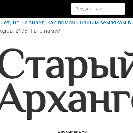
Поиск
очет, но не знает, как помочь нашим землякам в
одов: 2195. Ты с нами?
АРХАНГЕЛЬСК: