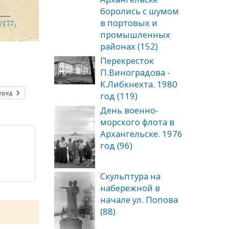
боролись с шумом
в портовых и
промышленных
районах (152)
Перекресток
П.Виноградова -
К.Либкнехта. 1980
еред
год (119)
День военно-
морского флота в
Архангельске. 1976
год (96)
Скульптура на
набережной в
начале ул. Попова
(88)