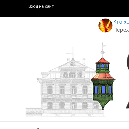
Вход на сайт
Кто х
Перех