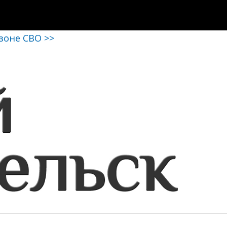
 зоне СВО >>