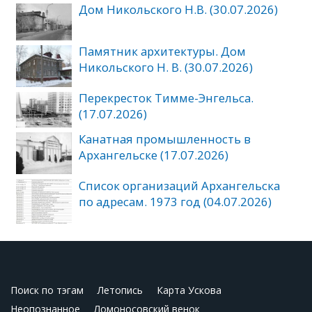
Дом Никольского Н.В. (30.07.2026)
Памятник архитектуры. Дом
Никольского Н. В. (30.07.2026)
Перекресток Тимме-Энгельса.
(17.07.2026)
Канатная промышленность в
Архангельске (17.07.2026)
Список организаций Архангельска
по адресам. 1973 год (04.07.2026)
Поиск по тэгам
Летопись
Карта Ускова
Неопознанное
Ломоносовский венок