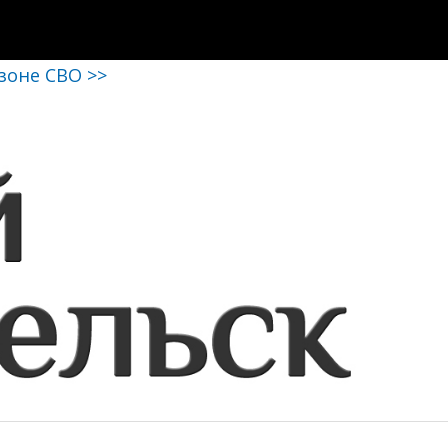
 зоне СВО >>