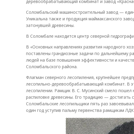
деревообрабатывающий комбинат и завод «Красная
Соломбальский машиностроительный завод — единс
Уникальна также и продукция маймаксанского заво
затонувшей древесины.
В Соломбале находится центр северной гидрографи
В «Основных направлениях развития народного хоз
поставлены грандиозные задачи по дальнейшему ра
людей на базе повышения эффективности и качеств
Соломбальского района.
Флагман северного лесопиления, крупнейшее предп
лесопильно-деревообрабатывающий комбинат. В эт
лесопилении. Рамщик В. С. Мусинский смело пошел 
распиловке древесины. Его традицию — достигать 
Соломбальские лесопильщики пять раз завоевывали
один год уступив пальму первенства рамщикам ЛДК 