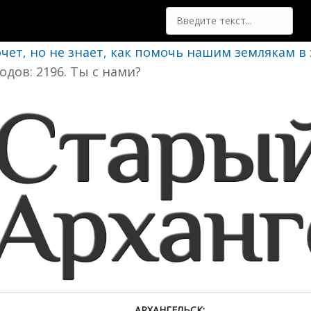
Поиск
очет, но не знает, как помочь нашим землякам в
одов: 2196. Ты с нами?
АРХАНГЕЛЬСК: