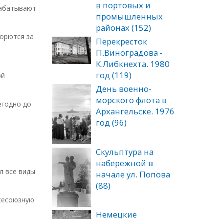
в портовых и
рабатывают
промышленных
районах (152)
орются за
Перекресток
П.Виноградова -
К.Либкнехта. 1980
год (119)
ой
День военно-
морского флота в
егодно до
Архангельске. 1976
год (96)
Скульптура на
набережной в
л все виды
начале ул. Попова
(88)
Всесоюзную
Немецкие