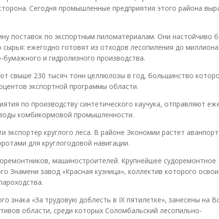
сторона. Сегодня промышленные предприятия этого района вы
у поставок по экспортным пиломатериалам. Они настойчиво б
 сырья: ежегодно готовят из отходов лесопиления до миллиона
-бумажного и гидролизного производства.
т свыше 230 тысяч тонн целлюлозы в год, большинство котор
роцентов экспортной программы области.
ятия по производству синтетического каучука, отправляют еж
аводы комбикормовой промышленности.
и экспортер круглого леса. В районе Экономии растет аванпорт
оротами для круглогодовой навигации.
доремонтников, машиностроителей. Крупнейшее судоремонтное
го Знамени завод «Красная кузница», коллектив которого освои
пароходства.
о знака «За трудовую доблесть в IX пятилетке», занесены на 
ктивов области, среди которых Соломбальский лесопильно-