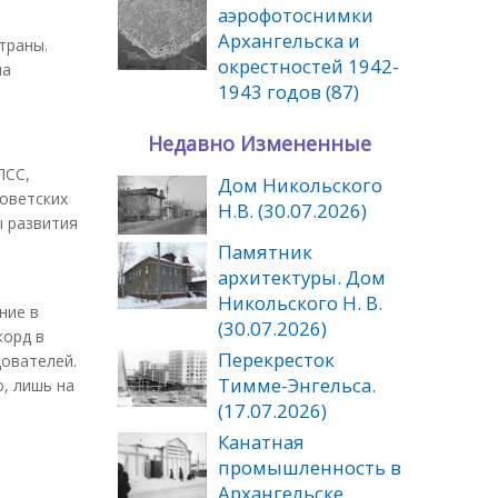
аэрофотоснимки
Архангельска и
траны.
окрестностей 1942-
ма
1943 годов (87)
Недавно Измененные
ПСС,
Дом Никольского
советских
Н.В. (30.07.2026)
ы развития
Памятник
архитектуры. Дом
Никольского Н. В.
ние в
(30.07.2026)
корд в
Перекресток
дователей.
Тимме-Энгельса.
, лишь на
(17.07.2026)
Канатная
промышленность в
Архангельске