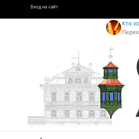
Вход на сайт
Кто х
Перех