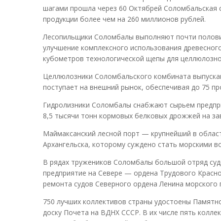
шагами прошла через 60 Октябрей Соломбальская 
продукции более чем на 260 миллионов рублей.
Лесопильщики Соломбалы выполняют почти половин
улучшение комплексного использования древесного
кубометров технологической щепы для целлюлозно
Целлюлозники Соломбальского комбината выпускаю
поступает на внешний рынок, обеспечивая до 75 п
Гидролизники Соломбалы снабжают сырьем предпри
8,5 тысячи тонн кормовых белковых дрожжей на з
Маймаксанский лесной порт — крупнейший в област
Архангельска, которому суждено стать морскими в
В рядах тружеников Соломбалы большой отряд су
предприятие на Севере — ордена Трудового Красно
ремонта судов Северного ордена Ленина морского 
750 лучших коллективов страны удостоены Памятног
доску Почета на ВДНХ СССР. В их числе пять колле