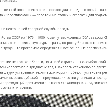
 кузница».
твенный поставщик автолесовозов для народного хозяйства с
да «Лесосплавмаш» — сплоточные станки и агрегаты для подъе
и и центр нашей северной службы погоды.
яйства СССР на 1976—1980 годы», утвержденных XXV съездом К
звитию экономики, культуры страны, по росту благосостояния 
а труда. Эта программа определяет и все основные перспектив
риятие не только области, но и всей отрасли — Соломбальский
ом коллективе в тридцатые годы началось стахановское движе
на штурм устаревших технических норм и победил, установив ре
самых высоких рубежей — преумножили сотни учеников и после
 переходящий приз имени знатного стахановца В. С. Мусинского
имени В. И. Ленина.