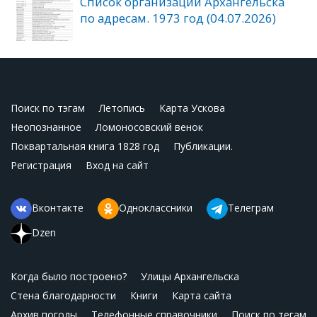
Список организаций Архангельска
по адресам. 1973 год (04.07.2026)
Поиск по тэгам
Летопись
Карта Ускова
Неопознанное
Ломоносовский венок
Поквартальная книга 1828 год
Публикации.
Регистрация
Вход на сайт
Вконтакте
Одноклассники
Телеграм
Dzen
Когда было построено?
Улицы Архангельска
Стена благодарности
Книги
Карта сайта
Архив погоды
Телефонные справочники
Поиск по тегам