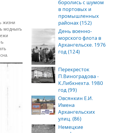
боролись с шумом
в портовых и
промышленных
районах (152)
ъ жизни
зъ модныхъ
День военно-
дежи
морского флота в
фъ
Архангельске. 1976
илъ
год (124)
сна.
Перекресток
П.Виноградова -
К.Либкнехта. 1980
год (99)
Овсянкин Е.И.
Имена
Архангельских
улиц. (86)
Немецкие