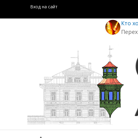
Вход на сайт
Кто х
Перех