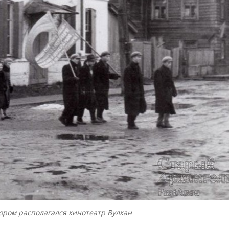
тором располагался кинотеатр Вулкан