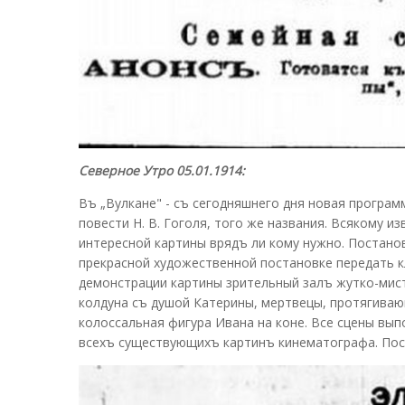
Северное Утро 05.01.1914:
Въ „Вулкане" - съ сегодняшнего дня новая програм
повести Н. В. Гоголя, того же названия. Всякому и
интересной картины врядъ ли кому нужно. Постано
прекрасной художественной постановке передать к
демонстрации картины зрительный залъ жутко-мист
колдуна съ душой Катерины, мертвецы, протягиваю
колоссальная фигура Ивана на коне. Все сцены вы
всехъ существующихъ картинъ кинематографа. Пос