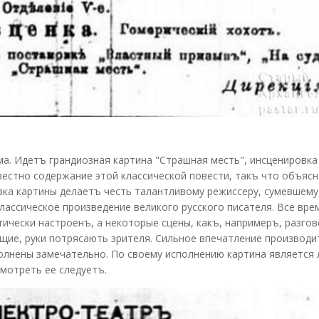
ма. Идетъ грандиозная картина "Страшная месть", инсценировка
звестно содержание этой классической повести, такъ что объяс
вка картины делаетъ честь талантливому режиссеру, сумевшему
лассическое произведение великого русского писателя. Все вре
ически настроенъ, а некоторые сцены, какъ, напримеръ, разго
щие, руки потрясають зрителя. Сильное впечатление производи
полнены замечательно. По своему исполнению картина является
мотреть ее следуетъ.