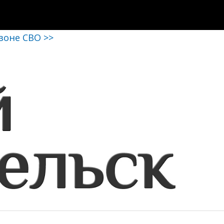
 зоне СВО >>