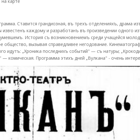
 на карте
грамма. Ставится грандиозная, въ трехъ отделенияхъ, драма из
ы известенъ каждому и разработанъ въ произведении одного и
шумевшемъ. История съ возникновениемъ среди учащейся моло
ое общество, вызывая справедливее негодование. Кинематогра
ого идутъ: „Хроника последнихъ событий" — съ натуры; „Крокод
" — комическая. Программа этихъ дней „Вулкана" - очень интере