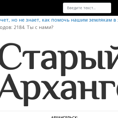
Поиск
очет, но не знает, как помочь нашим землякам в
одов: 2184. Ты с нами?
АРХАНГЕЛЬСК: