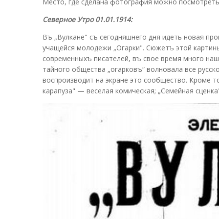
Место, где сделана фотография можно посмотреть
Северное Утро 01.01.1914:
Въ „Вулкане" съ сегодняшнего дня идеть новая про
учащейся молодежи „Огарки". Сюжетъ этой картин
современныхъ писателей, въ свое время много на
тайного общества „огарковъ“ волновала все русск
воспроизводит на экране это сообщество. Кроме т
карапуза" — веселая комическая; „Семейная сценка