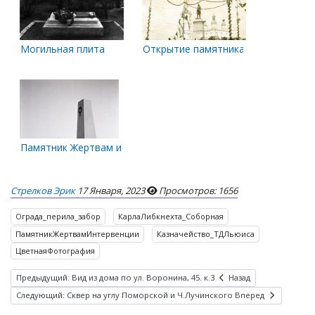
Могильная плита
Открытие памятника Петру I
Памятник Жертвам интервенции. 1960-е годы
Стрелков Эрик
17 Января, 2023
Просмотров: 1656
Ограда_перила_забор
КарлаЛибкнехта_Соборная
ПамятникЖертвамИнтервенции
Казначейство_ТДЛьюиса
ЦветнаяФотография
Предыдущий: Вид из дома по ул. Воронина, 45. к.3
Назад
Следующий: Сквер на углу Поморской и Ч.Лучинского
Вперед