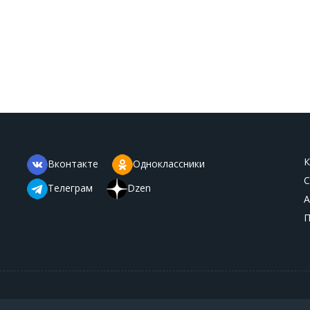
К
Вконтакте
Одноклассники
С
Телеграм
Dzen
А
П