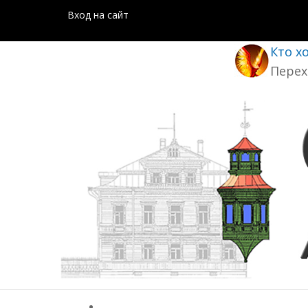
Вход на сайт
Кто х
Перех