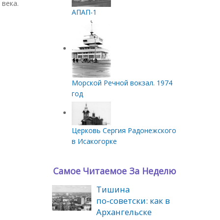
 века.
АПАП-1
Морской Речной вокзал. 1974
год
Церковь Сергия Радонежского
в Исакогорке
Самое Читаемое За Неделю
Тишина
по‑советски: как в
Архангельске