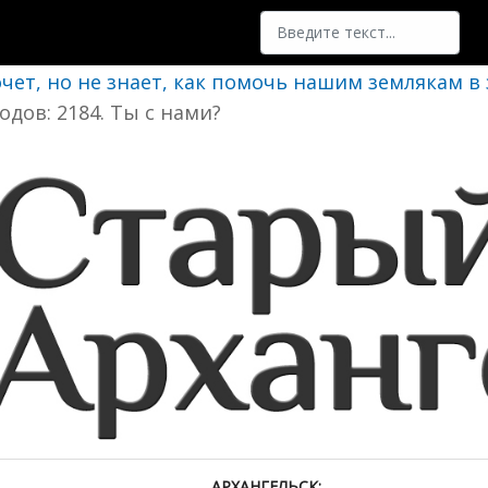
Поиск
очет, но не знает, как помочь нашим землякам в
одов: 2184. Ты с нами?
АРХАНГЕЛЬСК: