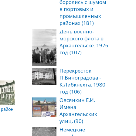
боролись с шумом
в портовых и
промышленных
районах (181)
День военно-
морского флота в
Архангельске. 1976
год (107)
Перекресток
П.Виноградова -
К.Либкнехта. 1980
год (106)
Овсянкин Е.И.
Имена
орговое здание
7 ноября 1960 г
 районе ул. Поморская. Предположительный период съемки 1945
Архангельских
улиц. (90)
Немецкие