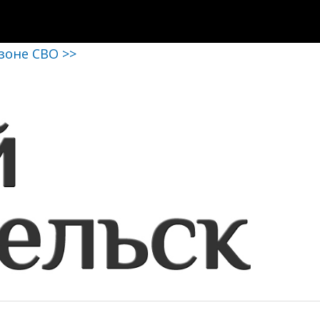
 зоне СВО >>