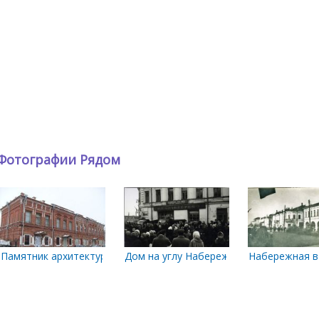
Фотографии Рядом
морской, 1
Памятник архитектуры. Городская усадьба Е. К. Плотниковой. Т
Дом на углу Набережной и Поморской. 
Набережная в