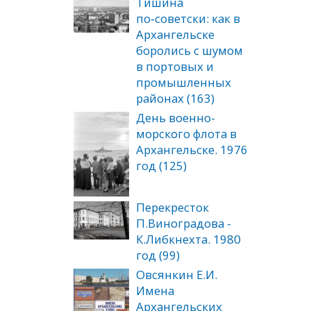
Тишина
по‑советски: как в
Архангельске
боролись с шумом
в портовых и
промышленных
районах (163)
День военно-
морского флота в
Архангельске. 1976
год (125)
Перекресток
П.Виноградова -
К.Либкнехта. 1980
год (99)
Овсянкин Е.И.
Имена
Архангельских