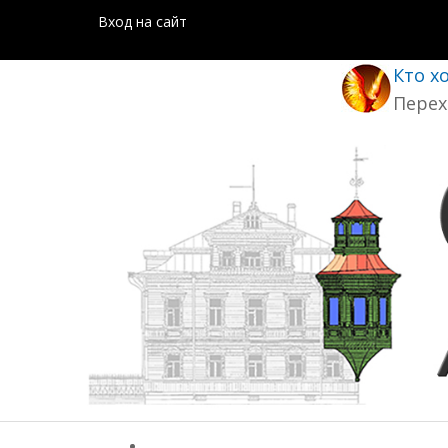
Вход на сайт
Кто х
Перех