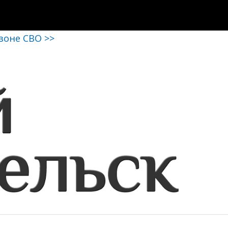
 зоне СВО >>