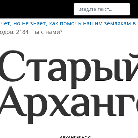
Поиск
очет, но не знает, как помочь нашим землякам в
одов: 2184. Ты с нами?
АРХАНГЕЛЬСК: