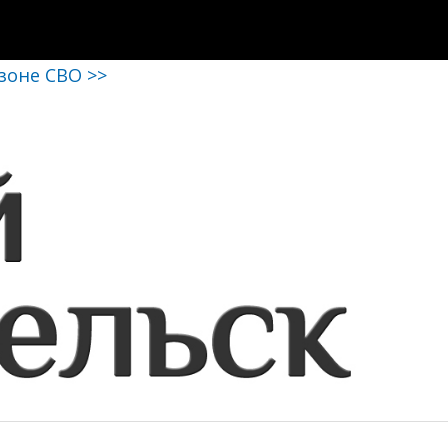
 зоне СВО >>