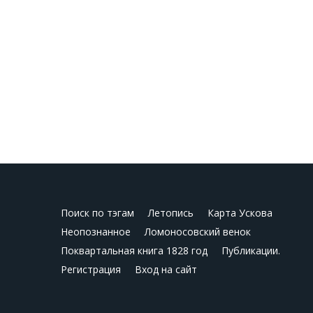
Поиск по тэгам
Летопись
Карта Ускова
Неопознанное
Ломоносовский венок
Поквартальная книга 1828 год
Публикации.
Регистрация
Вход на сайт