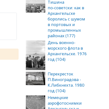
Тишина
по‑советски: как в
Архангельске
боролись с шумом
в портовых и
промышленных
районах (177)
День военно-
морского флота в
Архангельске. 1976
год (104)
Перекресток
П.Виноградова -
К.Либкнехта. 1980
год (104)
Немецкие
аэрофотоснимки
Архангельска и