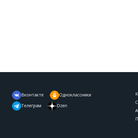
К
Вконтакте
Одноклассники
С
Телеграм
Dzen
А
П