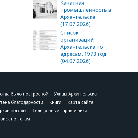
Канатная
промышленность в
Архангельске
(17.07.2026)
Список
организаций
Архангельска по
адресам. 1973 год
(04.07.2026)
огда было построено?
Улицы Архангельска
тена благодарности
Книги
Карта сайта
рхив погоды
Телефонные справочники
оиск по тегам