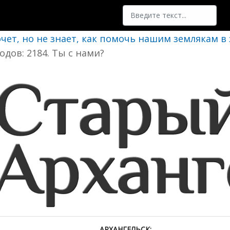
Поиск
очет, но не знает, как помочь нашим землякам в
одов: 2184. Ты с нами?
АРХАНГЕЛЬСК: