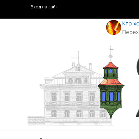
Вход на сайт
Кто х
Перех