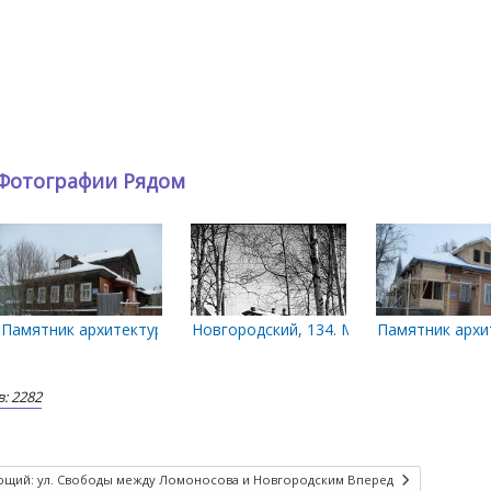
Фотографии Рядом
арт 1987 года.
одском между улицами Свободы и Карла Маркса. 1980 г
Памятник архитектуры. Городская усадьба Карельского Г. Ф.
Новгородский, 134. Март 1978 года
Памятник архи
: 2282
ющий: ул. Свободы между Ломоносова и Новгородским
Вперед