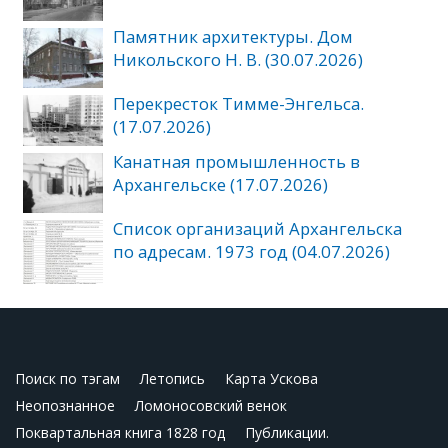
Памятник архитектуры. Дом
Никольского Н. В. (30.07.2026)
Перекресток Тимме-Энгельса.
(17.07.2026)
Канатная промышленность в
Архангельске (17.07.2026)
Список организаций Архангельска
по адресам. 1973 год (04.07.2026)
Поиск по тэгам
Летопись
Карта Ускова
Неопознанное
Ломоносовский венок
Поквартальная книга 1828 год
Публикации.