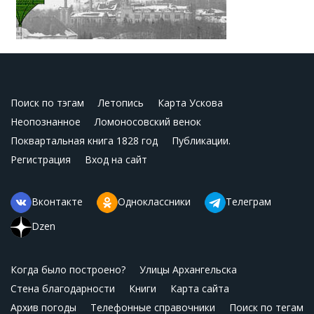
Поиск по тэгам
Летопись
Карта Ускова
Неопознанное
Ломоносовский венок
Поквартальная книга 1828 год
Публикации.
Регистрация
Вход на сайт
Вконтакте
Одноклассники
Телеграм
Dzen
Когда было построено?
Улицы Архангельска
Стена благодарности
Книги
Карта сайта
Архив погоды
Телефонные справочники
Поиск по тегам