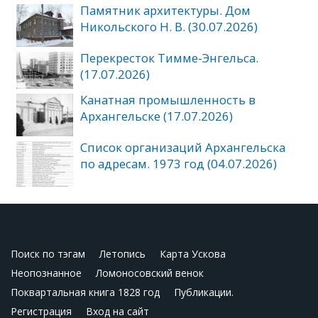
Памятник архитектуры. Дом
Никольского Н. В. (30.07.2026)
Перекресток Тимме-Энгельса.
(17.07.2026)
Канатная промышленность в
Архангельске (17.07.2026)
Список организаций Архангельска
по адресам. 1973 год (04.07.2026)
Поиск по тэгам
Летопись
Карта Ускова
Неопознанное
Ломоносовский венок
Поквартальная книга 1828 год
Публикации.
Регистрация
Вход на сайт