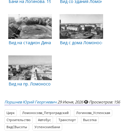
Бани на Логинова. 1970-е годы
Вид со здания Ломоносова, 206
Вид на стадион Динамо с дома Ломоносова, 206
Вид с дома Ломоносова, 206 в стор
Вид на пр. Ломоносова с дома 206
Поршнев Юрий Георгиевич
29 Июня, 2026
Просмотров: 156
Цирк
Ломоносова_Петроградский
Логинова_Успенская
Строительство
Автобус
Транспорт
Высотка
ВидСВысоты
УспенскиеБани