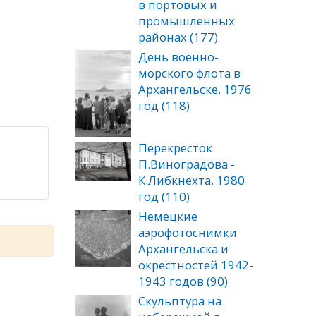
в портовых и
промышленных
районах (177)
День военно-
морского флота в
Архангельске. 1976
год (118)
Перекресток
П.Виноградова -
К.Либкнехта. 1980
год (110)
Немецкие
аэрофотоснимки
Архангельска и
окрестностей 1942-
1943 годов (90)
Скульптура на