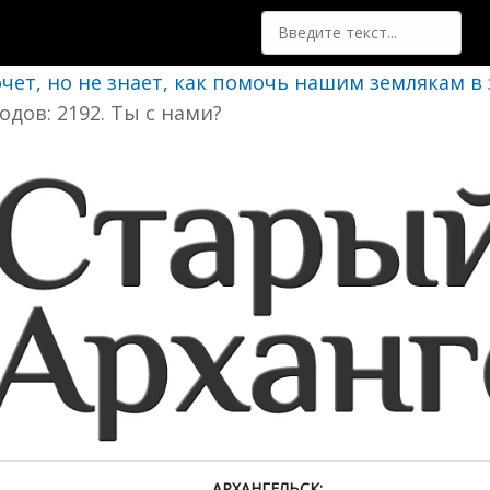
Поиск
очет, но не знает, как помочь нашим землякам в
одов: 2192. Ты с нами?
АРХАНГЕЛЬСК: