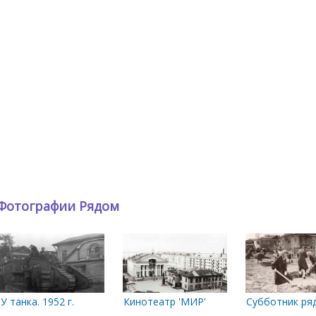
Фотографии Рядом
о
ду Псковским и Петроградским проспектами
У танка. 1952 г.
Кинотеатр 'МИР'
Субботник ряд