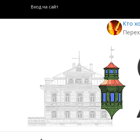
Вход на сайт
Кто х
Перех