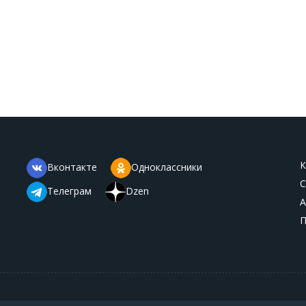
К
Вконтакте
Одноклассники
С
Телеграм
Dzen
А
П