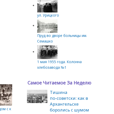
ул. Урицкого
Пруд во дворе больницы им.
Семашко
1 мая 1955 года. Колонна
хлебозавода №1
Самое Читаемое За Неделю
Тишина
по‑советски: как в
Архангельске
ом с краеведческим музеем. Май - июнь 1959 г.
боролись с шумом