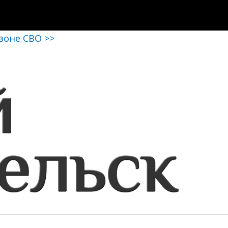
 зоне СВО >>