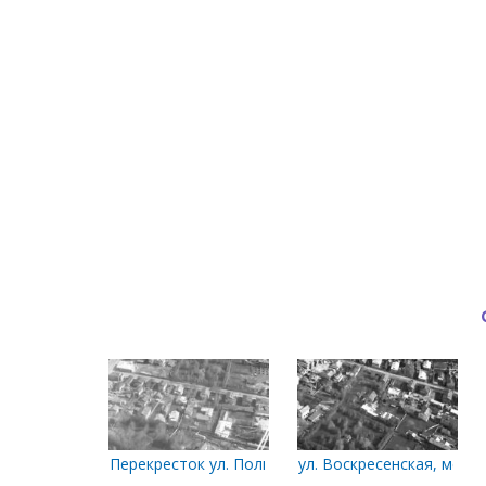
Перекресток ул. Полицейской и пр. Петроградског
ул. Воскресенская, меж