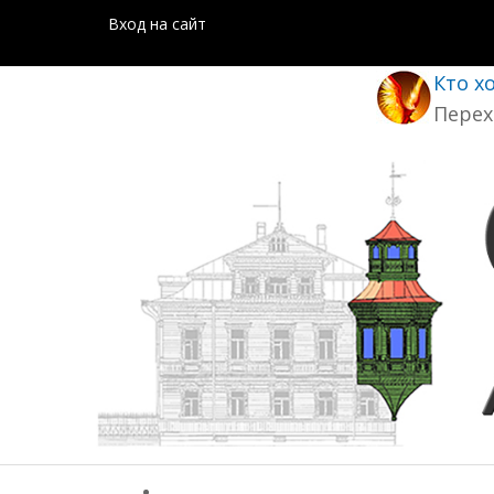
Вход на сайт
Кто х
Перех