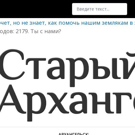
Поиск
очет, но не знает, как помочь нашим землякам в
одов: 2179. Ты с нами?
АРХАНГЕЛЬСК: