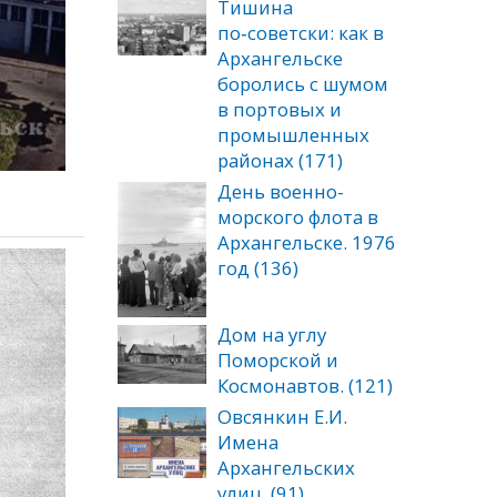
Тишина
по‑советски: как в
Архангельске
боролись с шумом
в портовых и
промышленных
районах (171)
День военно-
морского флота в
Архангельске. 1976
год (136)
Дом на углу
Поморской и
Космонавтов. (121)
Овсянкин Е.И.
Имена
Архангельских
улиц. (91)