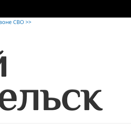
 зоне СВО >>